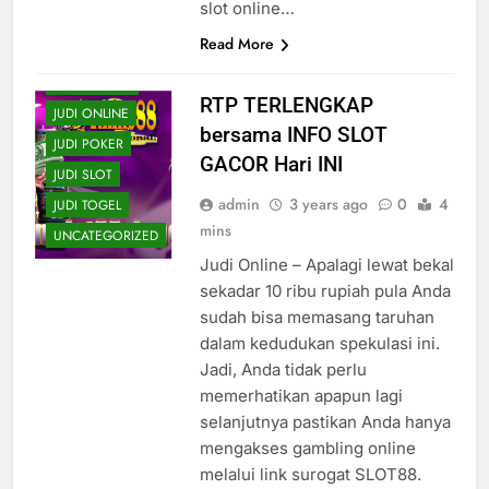
slot online…
Read More
JUDI BOLA
JUDI CASINO
RTP TERLENGKAP
JUDI ONLINE
bersama INFO SLOT
JUDI POKER
GACOR Hari INI
JUDI SLOT
admin
3 years ago
0
4
JUDI TOGEL
mins
UNCATEGORIZED
Judi Online – Apalagi lewat bekal
sekadar 10 ribu rupiah pula Anda
sudah bisa memasang taruhan
dalam kedudukan spekulasi ini.
Jadi, Anda tidak perlu
memerhatikan apapun lagi
selanjutnya pastikan Anda hanya
mengakses gambling online
melalui link surogat SLOT88.