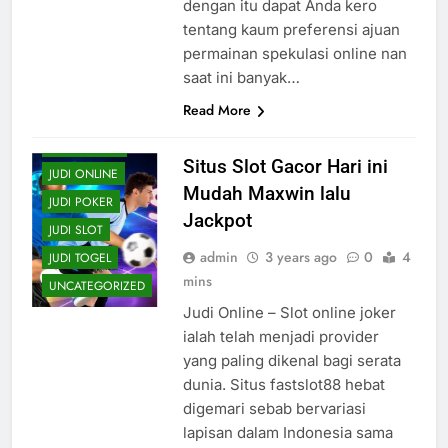
dengan itu dapat Anda kero
tentang kaum preferensi ajuan
permainan spekulasi online nan
saat ini banyak…
Read More
JUDI BOLA
JUDI CASINO
Situs Slot Gacor Hari ini
JUDI ONLINE
Mudah Maxwin lalu
JUDI POKER
Jackpot
JUDI SLOT
admin
3 years ago
0
4
JUDI TOGEL
mins
UNCATEGORIZED
Judi Online – Slot online joker
ialah telah menjadi provider
yang paling dikenal bagi serata
dunia. Situs fastslot88 hebat
digemari sebab bervariasi
lapisan dalam Indonesia sama