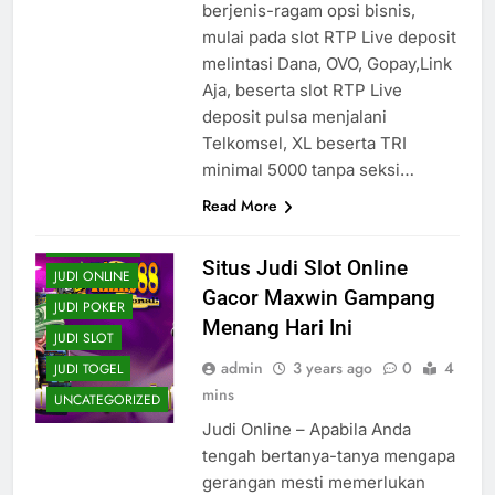
berjenis-ragam opsi bisnis,
mulai pada slot RTP Live deposit
melintasi Dana, OVO, Gopay,Link
Aja, beserta slot RTP Live
deposit pulsa menjalani
Telkomsel, XL beserta TRI
minimal 5000 tanpa seksi…
Read More
JUDI BOLA
JUDI CASINO
Situs Judi Slot Online
JUDI ONLINE
Gacor Maxwin Gampang
JUDI POKER
Menang Hari Ini
JUDI SLOT
admin
3 years ago
0
4
JUDI TOGEL
mins
UNCATEGORIZED
Judi Online – Apabila Anda
tengah bertanya-tanya mengapa
gerangan mesti memerlukan