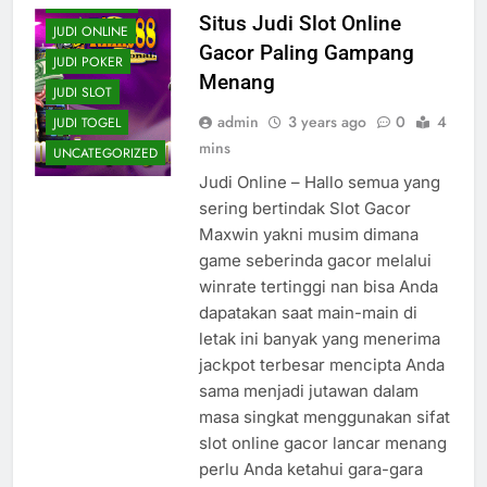
JUDI CASINO
Situs Judi Slot Online
JUDI ONLINE
Gacor Paling Gampang
JUDI POKER
Menang
JUDI SLOT
admin
3 years ago
0
4
JUDI TOGEL
mins
UNCATEGORIZED
Judi Online – Hallo semua yang
sering bertindak Slot Gacor
Maxwin yakni musim dimana
game seberinda gacor melalui
winrate tertinggi nan bisa Anda
dapatakan saat main-main di
letak ini banyak yang menerima
jackpot terbesar mencipta Anda
sama menjadi jutawan dalam
masa singkat menggunakan sifat
slot online gacor lancar menang
perlu Anda ketahui gara-gara