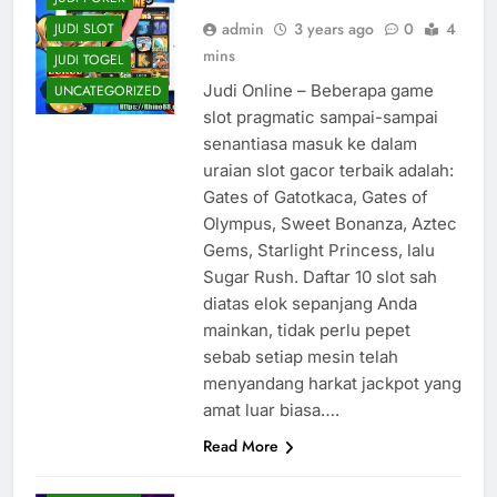
admin
3 years ago
0
4
JUDI SLOT
mins
JUDI TOGEL
Judi Online – Beberapa game
UNCATEGORIZED
slot pragmatic sampai-sampai
senantiasa masuk ke dalam
uraian slot gacor terbaik adalah:
Gates of Gatotkaca, Gates of
Olympus, Sweet Bonanza, Aztec
Gems, Starlight Princess, lalu
Sugar Rush. Daftar 10 slot sah
diatas elok sepanjang Anda
mainkan, tidak perlu pepet
sebab setiap mesin telah
menyandang harkat jackpot yang
amat luar biasa….
Read More
JUDI BOLA
JUDI CASINO