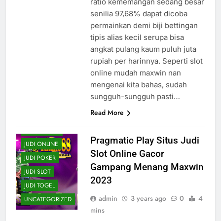
ratio kememangan sedang besar
senilia 97,68% dapat dicoba
permainkan demi biji bettingan
tipis alias kecil serupa bisa
angkat pulang kaum puluh juta
rupiah per harinnya. Seperti slot
online mudah maxwin nan
mengenai kita bahas, sudah
sungguh-sungguh pasti…
Read More
JUDI BOLA
JUDI CASINO
Pragmatic Play Situs Judi
JUDI ONLINE
Slot Online Gacor
JUDI POKER
Gampang Menang Maxwin
JUDI SLOT
2023
JUDI TOGEL
admin
3 years ago
0
4
UNCATEGORIZED
mins