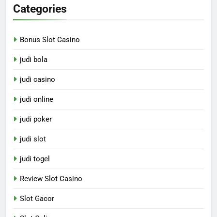
Categories
Bonus Slot Casino
judi bola
judi casino
judi online
judi poker
judi slot
judi togel
Review Slot Casino
Slot Gacor