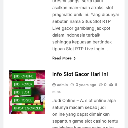
uresmi sangsi serta takut
asalkan main-main atraksi slot
pragmatic unik ini. Yang dipunyai
sebutan nama Situs Slot RTP
Live gacor gamblang jackpot
dalam indonesia terbaik
sehingga kepuasan bertindak
tipuan Slot RTP Live ingin…
Read More
JUDI BOLA
JUDI CASINO
Info Slot Gacor Hari Ini
JUDI ONLINE
JUDI POKER
admin
3 years ago
0
5
mins
JUDI SLOT
JUDI TOGEL
Judi Online – A: slot online alpa
satunya macam sebab judi
UNCATEGORIZED
online yang dapat dimainkan
sepantun game slot casino tentu
melainkan lumayan sahaja plus