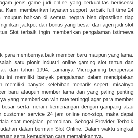
gam jenis game judi online yang berkualitas berlisensi
ia. Kami memberikan layanan support terbaik full time 24
a maupun bahkan di semua negara bisa dipastikan tiap
nginkan jackpot dan bonus yang besar dari agen judi slot
itus Slot terbaik ingin memberikan pengalaman istimewa
tuk para membernya baik member baru maupun yang lama.
lah satu pionir industri online gaming slot tertua dan
ejak dari tahun 1994. Lamanya Microgaming beroperasi
atu ini memiliki banyak pengalaman dalam menciptakan
n memiliki banyak kelebihan menarik seperti misalnya
ber baru ataupun member lama dan yang paling penting
caya yang memberikan win rate tertinggi agar para member
ng besar serta meraih kemenangan dengan gampang atau
 customer service 24 jam online non-stop, maka dapat
la saat menjalani permainan. Sebagai Provider Terbaik
mudahan dalam bermain Slot Online. Dalam waktu singkat
seruan serta kemudahan cara memainkannya.