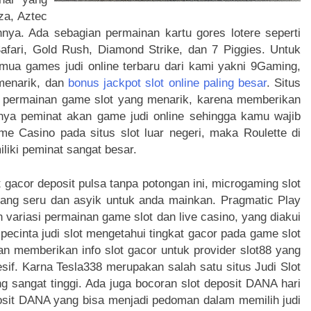
za, Aztec
nya. Ada sebagian permainan kartu gores lotere seperti
fari, Gold Rush, Diamond Strike, dan 7 Piggies. Untuk
mua games judi online terbaru dari kami yakni 9Gaming,
menarik, dan
bonus jackpot slot online paling besar
. Situs
i permainan game slot yang menarik, karena memberikan
knya peminat akan game judi online sehingga kamu wajib
ame Casino pada situs slot luar negeri, maka Roulette di
liki peminat sangat besar.
gacor deposit pulsa tanpa potongan ini, microgaming slot
ang seru dan asyik untuk anda mainkan. Pragmatic Play
variasi permainan game slot dan live casino, yang diakui
 pecinta judi slot mengetahui tingkat gacor pada game slot
akan memberikan info slot gacor untuk provider slot88 yang
if. Karna Tesla338 merupakan salah satu situs Judi Slot
g sangat tinggi. Ada juga bocoran slot deposit DANA hari
posit DANA yang bisa menjadi pedoman dalam memilih judi