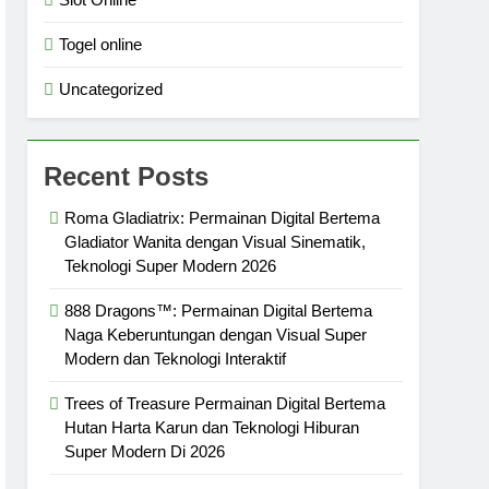
Togel online
Uncategorized
Recent Posts
Roma Gladiatrix: Permainan Digital Bertema
Gladiator Wanita dengan Visual Sinematik,
Teknologi Super Modern 2026
888 Dragons™: Permainan Digital Bertema
Naga Keberuntungan dengan Visual Super
Modern dan Teknologi Interaktif
Trees of Treasure Permainan Digital Bertema
Hutan Harta Karun dan Teknologi Hiburan
Super Modern Di 2026