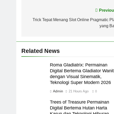
Post
Previou
navigation
Trick Tepat Menang Slot Online Pragmatic Pl
yang Ba
Related News
Roma Gladiatrix: Permainan
Digital Bertema Gladiator Wani
dengan Visual Sinematik,
Teknologi Super Modern 2026
Admin
21 Hours Ago
0
Trees of Treasure Permainan
Digital Bertema Hutan Harta
Karun dan Teknologi Hiburan