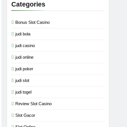
Categories
Fitur Modern dan Teknologi Super 2026
Bonus Slot Casino
iburan Digital yang Super Imersif Di
judi bola
logi Hiburan Super Modern Di 2026
judi casino
ologi Grafis Generasi Terbaru 2026
judi online
judi poker
 Teknologi Generasi Super Terbaru 2026
judi slot
logi Grafis Generasi Terbaru 2026
judi togel
Review Slot Casino
Slot Gacor
Slot Online