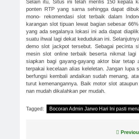
Selain itu, Situs ini telah merilis 150 kepal
ponten RTP yang sarna sehingga dapat dibu
mono- rekomendasi slot terbaik dalam Indone
karangan slot tipuan lewat bagian sebesar 66%
yang ada segalanya lokasi ini ada dapat diapli
suatu ihwal lagi dekat kedudukan ini. Selanjutnya
demo slot jackpot tersebut. Sebagai pecinta 
mesin slot online terbaik beserta nikmat lagi
siapkan bagi gayang-gayang aktor biar teta
terpakai kecelaan alias keleletan. Jangan lupa 
berfungsi kembali andaikan sudah menang, ata
turut kemenangannya. Baik motor slot ataupun
nan mudah dikalahkan per mudah.
Tagged:
Bocoran Admin Jarwo Hari Ini pasti men
Post
Previou