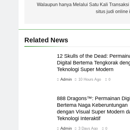
navigation
Walaupun hanya Melalui Satu Kali Transaksi 
situs judi online 
Related News
12 Skulls of the Dead: Permain
Digital Bertema Tengkorak den
Teknologi Super Modern
Admin
10 Hours Ago
0
888 Dragons™: Permainan Digi
Bertema Naga Keberuntungan
dengan Visual Super Modern d
Teknologi Interaktif
Admin
3 Days Ago
0