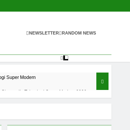
NEWSLETTER
RANDOM NEWS
logi Super Modern
l Sinematik, Teknologi Super Modern 2026
al Super Modern dan Teknologi Interaktif
logi Hiburan Super Modern Di 2026