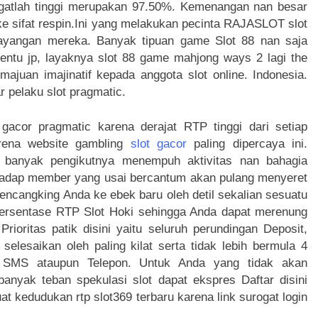
ngatlah tinggi merupakan 97.50%. Kemenangan nan besar
e sifat respin.Ini yang melakukan pecinta RAJASLOT slot
esayangan mereka. Banyak tipuan game Slot 88 nan saja
tentu jp, layaknya slot 88 game mahjong ways 2 lagi the
ajuan imajinatif kepada anggota slot online. Indonesia.
r pelaku slot pragmatic.
gacor pragmatic karena derajat RTP tinggi dari setiap
arena website gambling
slot gacor
paling dipercaya ini.
 banyak pengikutnya menempuh aktivitas nan bahagia
hadap member yang usai bercantum akan pulang menyeret
ncangking Anda ke ebek baru oleh detil sekalian sesuatu
 persentase RTP Slot Hoki sehingga Anda dapat merenung
ioritas patik disini yaitu seluruh perundingan Deposit,
selesaikan oleh paling kilat serta tidak lebih bermula 4
e, SMS ataupun Telepon. Untuk Anda yang tidak akan
nyak teban spekulasi slot dapat ekspres Daftar disini
at kedudukan rtp slot369 terbaru karena link surogat login