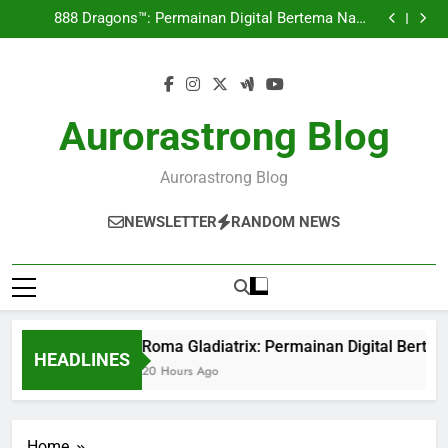
Roma Gladiatrix: Permainan Digital Bertema Gladiator
Skip
Masa Kini Di 2026
Wanita dengan Visual Sinematik, Teknologi Super
888 Dragons™: Permainan Digital Bertema Naga
Modern 2026
to
Keberuntungan dengan Visual Super Modern dan
Trees of Treasure Permainan Digital Bertema Hutan
Teknologi Interaktif
Harta Karun dan Teknologi Hiburan Super Modern Di
Piggy Bankers: Permainan Digital Bertema Keuangan
content
2026
Super Modern Visual Kreatif, dan Teknologi Hiburan
Roma Gladiatrix: Permainan Digital Bertema Gladiator
Masa Kini Di 2026
Wanita dengan Visual Sinematik, Teknologi Super
888 Dragons™: Permainan Digital Bertema Naga
Modern 2026
Keberuntungan dengan Visual Super Modern dan
Trees of Treasure Permainan Digital Bertema Hutan
Aurorastrong Blog
Teknologi Interaktif
Harta Karun dan Teknologi Hiburan Super Modern Di
Piggy Bankers: Permainan Digital Bertema Keuangan
2026
Super Modern Visual Kreatif, dan Teknologi Hiburan
Masa Kini Di 2026
Aurorastrong Blog
NEWSLETTER
RANDOM NEWS
Roma Gladiatrix: Permainan Digital Bertem
HEADLINES
20 Hours Ago
Home