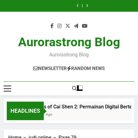
Roma
888
Skip
Permainan
Cai
of
Permainan
Permainan
Cai
of
Gladiatrix:
Dragons™:
Digital
Shen
the
Digital
Digital
Shen
the
Permainan
Permainan
to
Bertema
2:
Dead:
Bertema
Bertema
2:
Dead:
Digital
Digital
content
Naga
Permainan
Permainan
Gladiator
Naga
Permainan
Permainan
Bertema
Bertema
Keberuntungan
Digital
Digital
Wanita
Keberuntungan
Digital
Digital
Gladiator
Naga
dengan
Bertema
Bertema
dengan
dengan
Bertema
Bertema
Wanita
Keberuntungan
Visual
Dewa
Tengkorak
Visual
Visual
Dewa
Tengkorak
dengan
dengan
Aurorastrong Blog
Super
dan
dengan
Sinematik,
Super
dan
dengan
Visual
Visual
Modern
Visual
Teknologi
Teknologi
Modern
Visual
Teknologi
Sinematik,
Super
dan
Asia
Super
Super
dan
Asia
Super
Teknologi
Modern
Teknologi
Super
Modern
Modern
Teknologi
Super
Modern
Super
Aurorastrong Blog
dan
Interaktif
Modern
2026
Interaktif
Modern
Modern
Teknologi
Pada
Pada
2026
Interaktif
NEWSLETTER
RANDOM NEWS
Tahun
Tahun
2026
2026
Chests of Cai Shen 2: Permainan Digital Bertema
HEADLINES
2 Hours Ago
Home
judi online
Page 79