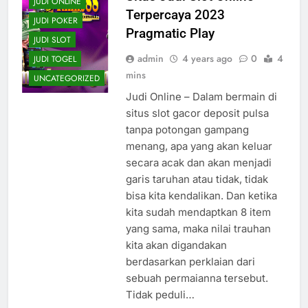
JUDI ONLINE
Terpercaya 2023
JUDI POKER
Pragmatic Play
JUDI SLOT
admin
4 years ago
0
4
JUDI TOGEL
mins
UNCATEGORIZED
Judi Online – Dalam bermain di
situs slot gacor deposit pulsa
tanpa potongan gampang
menang, apa yang akan keluar
secara acak dan akan menjadi
garis taruhan atau tidak, tidak
bisa kita kendalikan. Dan ketika
kita sudah mendaptkan 8 item
yang sama, maka nilai trauhan
kita akan digandakan
berdasarkan perklaian dari
sebuah permaianna tersebut.
Tidak peduli…