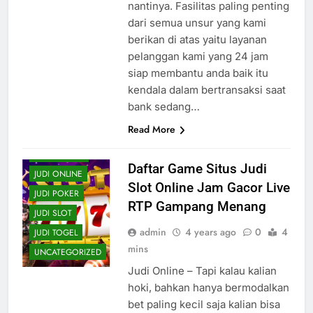
nantinya. Fasilitas paling penting
dari semua unsur yang kami
berikan di atas yaitu layanan
pelanggan kami yang 24 jam
siap membantu anda baik itu
kendala dalam bertransaksi saat
bank sedang…
Read More
JUDI BOLA
JUDI CASINO
Daftar Game Situs Judi
JUDI ONLINE
Slot Online Jam Gacor Live
JUDI POKER
RTP Gampang Menang
JUDI SLOT
admin
4 years ago
0
4
JUDI TOGEL
mins
UNCATEGORIZED
Judi Online – Tapi kalau kalian
hoki, bahkan hanya bermodalkan
bet paling kecil saja kalian bisa