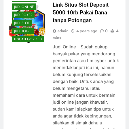
Link Situs Slot Deposit
JUDI ONLINE
5000 10rb Pakai Dana
JUDI POKER
tanpa Potongan
JUDI SLOT
admin
4 years ago
0
4
JUDI TOGEL
mins
UNCATEGORIZED
Judi Online – Sudah cukup
banyak pakar yang mendorong
pemerintah atau tim cyber untuk
menindaklanjuti isu ini, namun
belum kunjung terselesaikan
dengan baik. Untuk anda yang
belum mengetahui atau
memahami cara untuk bermain
judi online jangan khawatir,
sudah kami siapkan tips untuk
anda agar tidak kebingungan,
silahkan di simak dahulu