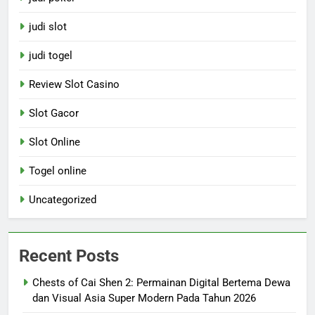
judi slot
judi togel
Review Slot Casino
Slot Gacor
Slot Online
Togel online
Uncategorized
Recent Posts
Chests of Cai Shen 2: Permainan Digital Bertema Dewa
dan Visual Asia Super Modern Pada Tahun 2026