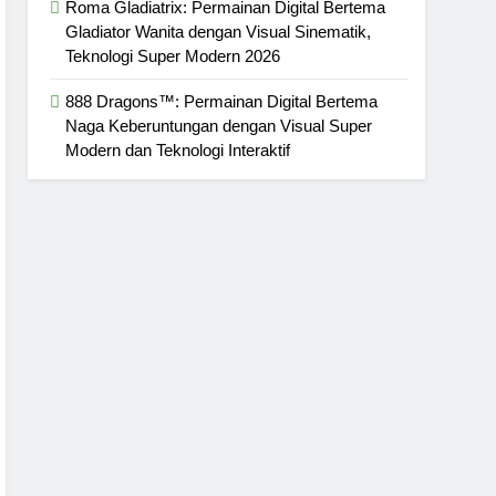
Roma Gladiatrix: Permainan Digital Bertema
Gladiator Wanita dengan Visual Sinematik,
Teknologi Super Modern 2026
888 Dragons™: Permainan Digital Bertema
Naga Keberuntungan dengan Visual Super
Modern dan Teknologi Interaktif