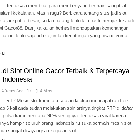
ne – Tentu saja membuat para member yang bermain sangat lah
alami kekalahan, Masih ragu? Berbicara tentang situs judi slot
lsa jackpot terbesar, sudah barang tentu kita pasti merujuk ke Judi
sti Gacor88. Dan jika kalian berhasil mendapatkan kemenangan
inan ini tentu saja ada sejumlah keuntungan yang bisa diterima
…
e
Judi Slot Online Gacor Terbaik & Terpercaya
i Indonesia
4 Years Ago
0
4 Mins
e – RTP Mesin slot kami rata rata anda akan mendapatkan free
tiap 5 kali anda sudah melakukan spin artinya tingkat RTP di daftar
it pulsa kami mencapai 90% seringnya. Tentu saja viral karena
nya hampir seluruh orang Indonesia itu suka bermain mesin slot
amun sangat disayangkan kegiatan slot…