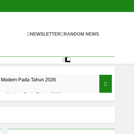
NEWSLETTER
RANDOM NEWS
r Modern Pada Tahun 2026
uper Modern Pada Tahun 2026
logi Super Modern
l Sinematik, Teknologi Super Modern 2026