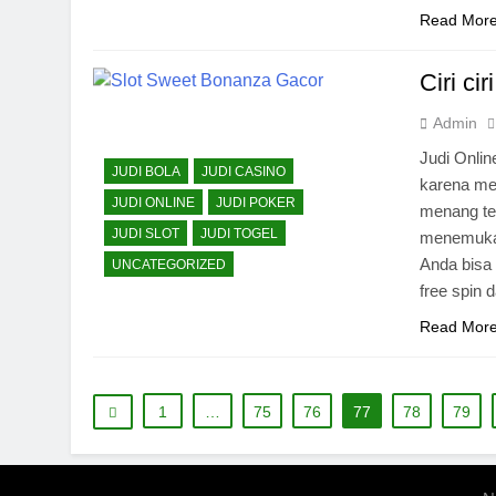
Read Mor
Ciri ci
Admin
Judi Onli
JUDI BOLA
JUDI CASINO
karena me
JUDI ONLINE
JUDI POKER
menang te
JUDI SLOT
JUDI TOGEL
menemukan
Anda bisa
UNCATEGORIZED
free spin 
Read Mor
1
…
75
76
77
78
79