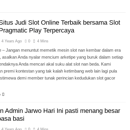
: Permainan Digital Bertema Naga Keberuntungan dengan Visu
asure Permainan Digital Bertema Hutan Harta Karun dan Tekno
Situs Judi Slot Online Terbaik bersama Slot
Pragmatic Play Terpercaya
s: Permainan Digital Bertema Keuangan Super Modern Visual Kr
4 Years Ago
0
4 Mins
ne – Jangan menuntut memetik mesin slot nan kembar dalam era
Wheel Permainan Digital Bertema Roda Keberuntungan dengan 
, asalkan Anda nyalar mencium arketipe yang buruk dalam setiap
endaknya Anda mencari akal suku alat slot nan beda. Kami
ls Permainan Slot Bertema Kereta Uap Klasik dan Pengalaman H
n premi kontestan yang tak kalah ketimbang web lain lagi pula
 istimewa demi member tunak perincian kedudukan slot gacor
Egypt Permainan Digital Bertema Harta Karun Mesir dan Tekno
e
n Admin Jarwo Hari Ini pasti menang besar
basa basi
4 Years Ago
0
4 Mins