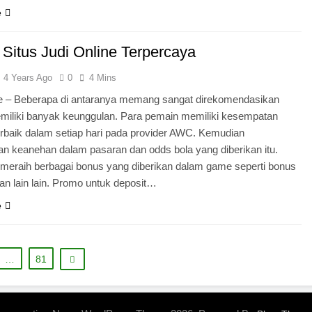
e
ri Situs Judi Online Terpercaya
4 Years Ago
0
4 Mins
ne – Beberapa di antaranya memang sangat direkomendasikan
miliki banyak keunggulan. Para pemain memiliki kesempatan
rbaik dalam setiap hari pada provider AWC. Kemudian
 keanehan dalam pasaran dan odds bola yang diberikan itu.
 meraih berbagai bonus yang diberikan dalam game seperti bonus
dan lain lain. Promo untuk deposit…
e
…
81