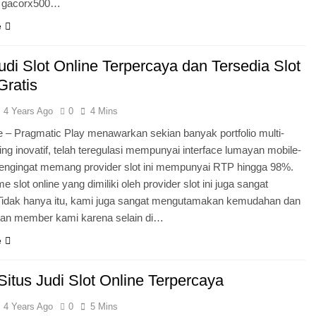
t gacorx500…
e
udi Slot Online Terpercaya dan Tersedia Slot
ratis
4 Years Ago
0
4 Mins
e – Pragmatic Play menawarkan sekian banyak portfolio multi-
ing inovatif, telah teregulasi mempunyai interface lumayan mobile-
 Mengingat memang provider slot ini mempunyai RTP hingga 98%.
e slot online yang dimiliki oleh provider slot ini juga sangat
f. Tidak hanya itu, kami juga sangat mengutamakan kemudahan dan
n member kami karena selain di…
e
Situs Judi Slot Online Terpercaya
4 Years Ago
0
5 Mins