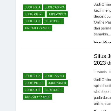
Judi Onli
JUDI BOLA
JUDI CASINO
kecil meng
JUDI ONLINE
JUDI POKER
deposit pu
JUDI SLOT
JUDI TOGEL
Online Pa
dari perma
UNCATEGORIZED
semakin
Read Mor
Situs 
2023 d
Admin
JUDI BOLA
JUDI CASINO
Judi Onlin
JUDI ONLINE
JUDI POKER
spin di se
JUDI SLOT
JUDI TOGEL
slot depos
UNCATEGORIZED
pada dasar
online, n