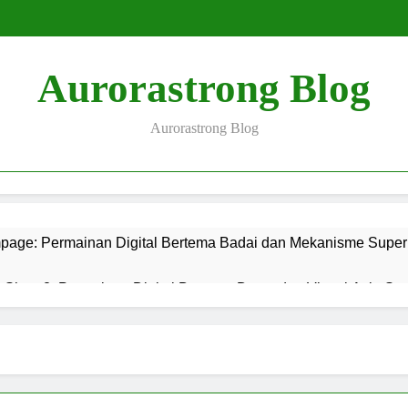
Aurorastrong Blog
Aurorastrong Blog
page: Permainan Digital Bertema Badai dan Mekanisme Supe
i Shen 2: Permainan Digital Bertema Dewa dan Visual Asia S
 the Dead: Permainan Digital Bertema Tengkorak dengan Tekno
rix: Permainan Digital Bertema Gladiator Wanita dengan Visua